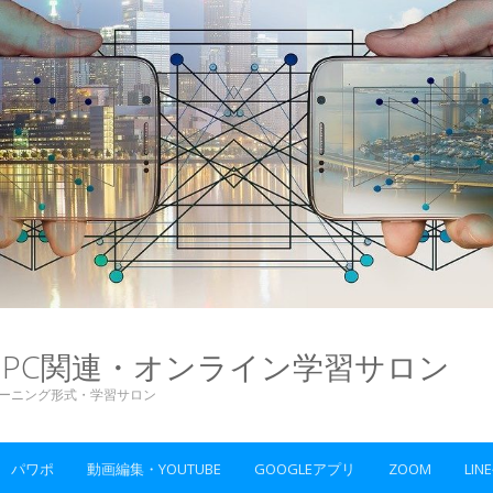
WEB・PC関連・オンライン学習サロン
ラーニング形式・学習サロン
パワポ
動画編集・YOUTUBE
GOOGLEアプリ
ZOOM
LIN