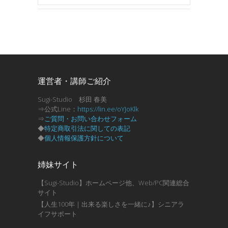
運営者・講師ご紹介
Sugi-Studio 杉田 春美
⇒公式Line：
https://lin.ee/oYJoKlk
⇒
ご質問・お問い合わせフォーム
◆
特定商取引法に関しての表記
◆
個人情報保護方針について
姉妹サイト
【Sugi-Studio】ホームページ他、Web/PC関連総合
サイト
【人生100年｜出来る楽しさを一緒に♪】シニアラ
イフサポート