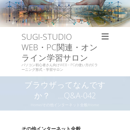
SUGI-STUDIO
WEB・PC関連・オン
ライン学習サロン
パソコン初心者さん向けWEB・PCの使い方のEラ
ーニング形式・学習サロン
ブラウザってなんです
か？ …Q&A-042
Home
/
その他インターネット全般
/
Home
その他インターネット全般