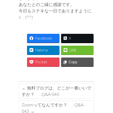
あなたとのご縁に感謝です。
今日もステキな一日でありますように
♪ (^^)
Facebook
X
Hatena
LINE
Pocket
Copy
←
無料ブログは、どこが一番いいで
すか？ …Q&A-040
Zoomってなんですか？ …Q&A-
043
→